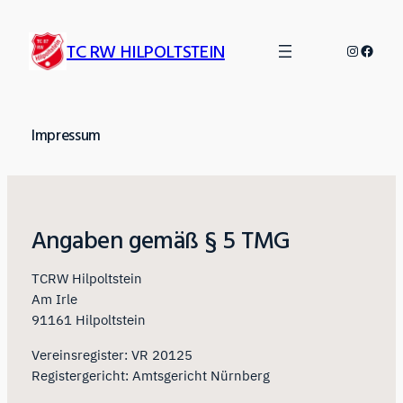
Zum
Inhalt
TC RW HILPOLTSTEIN
Instagr
Faceb
springen
Impressum
Angaben gemäß § 5 TMG
TCRW Hilpoltstein
Am Irle
91161 Hilpoltstein
Vereinsregister: VR 20125
Registergericht: Amtsgericht Nürnberg