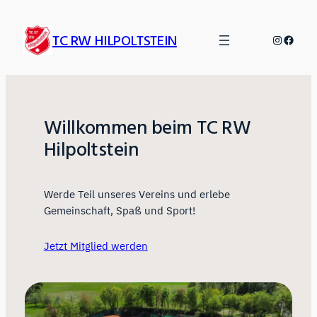
Zum
Inhalt
TC RW HILPOLTSTEIN
Instagr
Faceb
springen
Willkommen beim TC RW
Hilpoltstein
Werde Teil unseres Vereins und erlebe
Gemeinschaft, Spaß und Sport!
Jetzt Mitglied werden